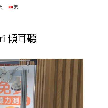
們
繁
i 傾耳聽