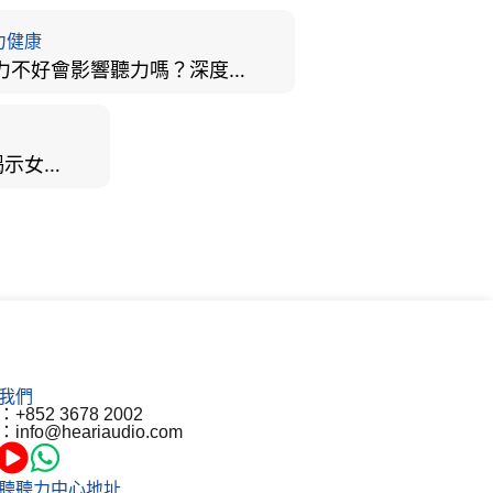
力健康
視力不好會影響聽力嗎？深度拆解大腦「眼耳並用」的科學秘密
男女聽力大不同？研究揭示女性聽覺更靈敏！為何男性更易聽力損失？
聽力健康講座 |