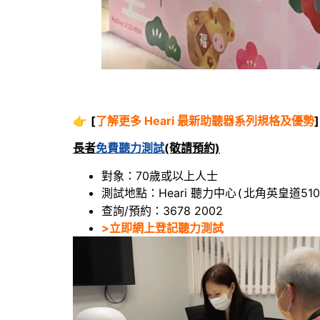
👉
[
了解更多 Heari 最新助聽器系列規格及優勢
]
長者
免費聽力測試
(敬請預約)
對象：70歲或以上人士
測試地點：Heari 聽力中心
北角英皇道510
(
查詢/預約：3678 2002
>立即網上登記聽力測試