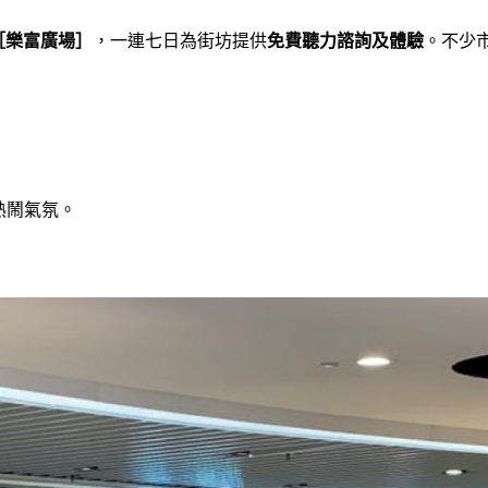
［樂富廣場］
，一連七日為街坊提供
免費聽力諮詢及體驗
。不少
熱鬧氣氛。