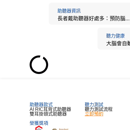
助聽器資訊
長者戴助聽器好處多：預防腦退化、9大誤區破解及家屬陪伴全手冊
聽力健康
【活動花絮】興田村
Heari 傾耳聽
2021-02-05