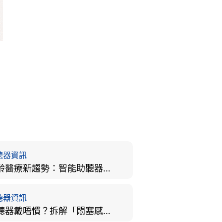
聽器資訊
樂齡醫療新趨勢：智能助聽器結合 AI 眼底相機，如何全方位守護長者健康？
聽器資訊
助聽器戴唔慣？拆解「悶塞感」成因、堵耳效應與 4 週適應期全攻略