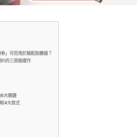
療券」可否用於驗配助聽器？
喇叭的三部曲運作
6大關鍵
較4大款式