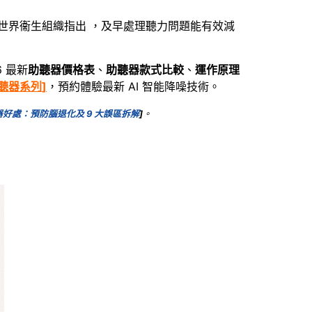
。世界衞生組織指出 ，及早處理聽力問題能有效減
 最新
助聽器價格表
、
助聽器款式比較
、
運作原理
助聽器系列
]
，預約體驗最新 AI 智能降噪技術。
好處：預防腦退化及 9 大誤區拆解
]
。