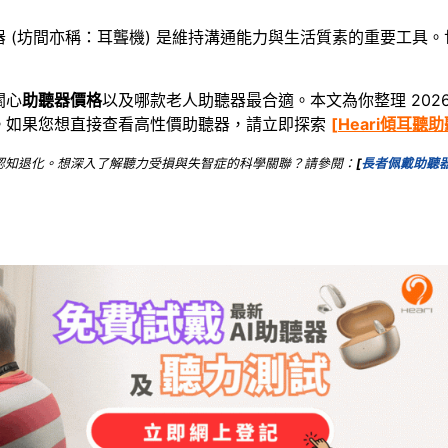
器
(坊間亦稱：耳聾機) 是維持溝通能力與生活質素的重要工具
關心
助聽器價格
以及哪款
老人助聽器
最合適。本文為你整理 2026
。如果您想直接查看高性價助聽器，請立即探索
[
Heari傾耳聽
認知退化。想深入了解聽力受損與失智症的科學關聯？請參閱：
[
長者佩戴助聽器