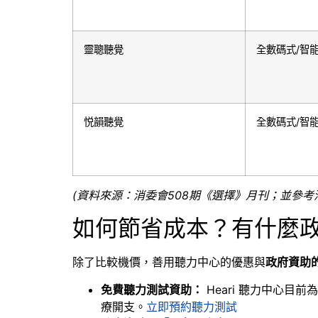
靈聰聽覺
全數碼式
/
智
悦韻聽覺
全數碼式
/
智
(資料來源：消委會508期《選擇》月刊；並參
如何節省成本？有什麼
除了比較機價，善用聽力中心的優惠與
政府資助
免費聽力測試資助：
Heari 聽力中心目
療開支。
立即預約聽力測試