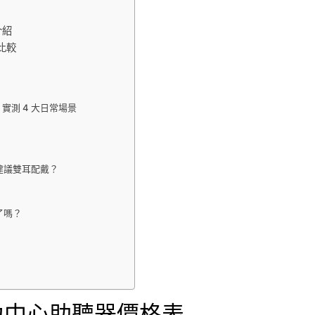
介紹
極比較
嗎？實測 4 大日常場景
建議雙耳配戴？
了嗎？
力中心助聽器價格表