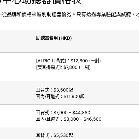
一從品牌和價格來區別助聽器優劣。只有透過專業驗配與試聽，
助聽器費用
(HKD)
[
AI RIC 耳背式
]：
$12,800 (
一對
)
[
雙耳掛頸式
]
: $7,800 (
一副
)
耳背式：$3,500起
耳內/耳道式：$11,900起
耳背式：$7,900 – $44,880
耳內/耳道式：$8,000 – $46,500
耳背式：$5,530起