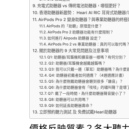
充電式助聽器 vs 傳統電池助聽器，哪個更好？
香港助聽器新趨勢： Heari AI RIC 耳背式助聽器
AirPods Pro 2 變身助聽器？與專業助聽器的終
AirPods 的「助聽」原理是什麼？
AirPods Pro 2 助聽器功能有什麼限制？
如何進行 Airpods 助聽器 設定？
AirPods Pro 2 vs 專業助聽器：真的可以取代
關於助聽器的 9 大常見問題及注意事項
Q1: 助聽器/耳聾機和擴音器一樣嗎？有何分別？
Q2: 助聽器/耳聾機會越戴越聾嗎？
Q3: 我可以只戴一邊（單耳）助聽器嗎？為什麼
Q4: 助聽器初戴者如何適應？（4週適應計畫）
Q5: 為什麼剛戴助聽器會聽到很多「雜音」？
Q6: 為什麼助聽器會有「吱吱」的嘯叫聲？是壞
Q7: 戴了一段時間，為什麼助聽器聲音變小了？
Q8: 助聽器可以共用嗎？
Q9: 如何延長助聽器壽命？
立即預約聽力測試 及 免費試戴Heari助聽器
價格反映質素？各大聽