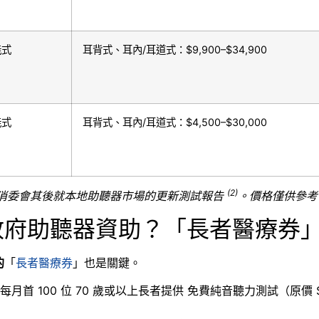
能式
耳背式、耳內/耳道式
：
$9,900–$34,900
能式
耳背式、耳內/耳道式
：
$4,500–$30,000
(2)
考消委會其後就本地助聽器市場的更新測試報告
。價格僅供參考
政府助聽器資助？「長者醫療券
的
「
長者醫療券
」也是關鍵。
前為每月首 100 位 70 歲或以上長者提供 免費純音聽力測試（