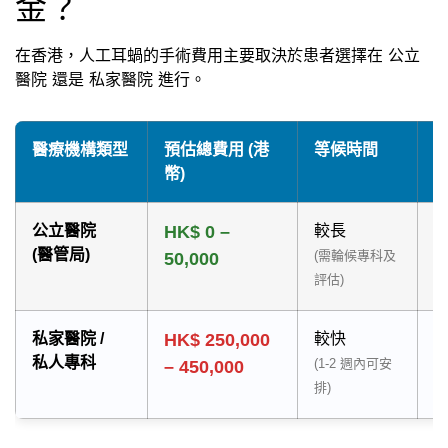
金？
在香港，人工耳蝸的手術費用主要取決於患者選擇在 公立
醫院 還是 私家醫院 進行。
醫療機構類型
預估總費用 (港
等候時間
幣)
公立醫院
HK$ 0 –
較長
(醫管局)
(需輪候專科及
50,000
評估)
私家醫院 /
HK$ 250,000
較快
私人專科
(1-2 週內可安
– 450,000
（
排)
術