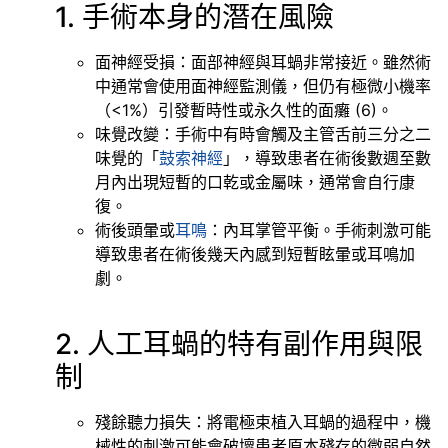
1. 手術本身的潛在風險
面神經受損：面部神經與耳蝸非常接近。雖然術
中通常會使用面神經監測儀，但仍有極微小機率
（<1%）引發暫時性或永久性的面癱 (6)。
味覺改變：手術中有時會觸及主管舌前三分之二
味覺的「
鼓索神經
」，導致患者在術後數週至數
月內出現短暫的口乾或金屬味，通常會自行康
復。
術後頭暈或
耳鳴
：內耳掌管平衡。手術刺激可能
導致患者在術後幾天內感到短暫眩暈或耳鳴加
劇。
2. 人工耳蝸的特有副作用與限
制
殘餘聽力損失：將電極束植入耳蝸的過程中，機
械性的刺激可能會破壞患者原本殘存的微弱自然