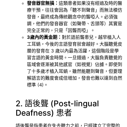
發音器官無損：
這類患者如果沒有經過及時的醫
療干預，往往會因為「聽不到聲音」而無法模仿
發音，最終成為傳統觀念中的聾啞人。必須強
調，他們的發音器官（如聲帶、舌頭等）其實是
完全正常的，只是「因聾而啞」。
3歲內的黃金期：
對於語前聾患兒，越早植入人
工耳蝸，今後的言語發育就會越好。大腦聽覺皮
層的發育在 3 歲以內最為活躍，這個階段是學
習言語的黃金時間。一旦錯過，大腦負責聽覺的
區域會逐漸被其他感官（如視覺）佔據。即使到
了十多歲才植入耳蝸，雖然能聽到聲音，但要理
解語言的難度會成倍增加，發音也難以達到自然
標準 (4)。
2. 語後聾 (Post-lingual
Deafness) 患者
語後聾是指患者在失去聽力之前，已經建立了完整的