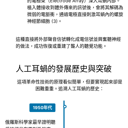
的電極束（Electrode Array）深入耳蝸內部。
植入體接收到體外傳來的訊號後，會將其解碼為
微弱的電脈衝，通過電極直接刺激耳蝸內的螺旋
神經節細胞 (3)。
這種直接將外部聲音信號轉化成電信號並興奮聽神經
的做法，成功恢復或重建了聾人的聽覺功能。
人工耳蝸的發展歷史與突破
這項革命性技術的原理看似簡單，但要實現起來卻是
困難重重。追溯人工耳蝸的歷史：
1950年代
俄羅斯科學家最早證明聽