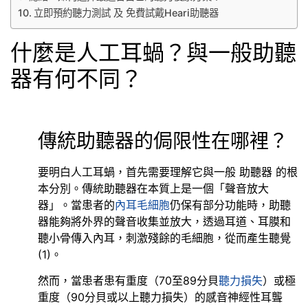
立即預約聽力測試 及 免費試戴Heari助聽器
什麼是人工耳蝸？與一般助聽
器有何不同？
傳統助聽器的侷限性在哪裡？
要明白人工耳蝸，首先需要理解它與一般 助聽器 的根
本分別。傳統助聽器在本質上是一個「聲音放大
器」。當患者的
內耳毛細胞
仍保有部分功能時，助聽
器能夠將外界的聲音收集並放大，透過耳道、耳膜和
聽小骨傳入內耳，刺激殘餘的毛細胞，從而產生聽覺
(1)。
然而，當患者患有重度（70至89分貝
聽力損失
）或極
重度（90分貝或以上聽力損失）的感音神經性耳聾