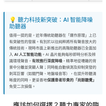
💡 聽力科技新突破：AI 智能降噪
助聽器
值得一提的是，近年傳統助聽器在「運作原理」上已
有突破性的發展。有別於以往純粹將所有聲音放大的
傳統技術，現時市面上新推出的高階助聽器已全面加
入
AI 人工智能功能
。AI 晶片能夠每秒即時分析及辨
識環境聲音，
有效進行深度降噪
，精準地從嘈雜的背
景中分離並突顯人聲；同時能自動偵測及抑制突發的
刺耳巨響（如關門聲、地盤噪音等），在提升聆聽清
晰度的同時，更妥善地
保護患者珍貴的「尚餘聽覺」
免受二次損傷。
應該如何選擇？聽力專家的臨