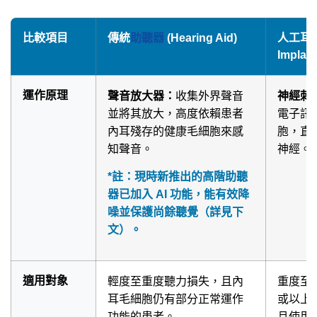
比較項目
傳統
助聽器
(Hearing Aid)
人工耳蝸 
Implant
運作原理
聲音放大器：
收集外界聲音
神經刺
並將其放大，高度依賴患者
電子訊
內耳殘存的健康毛細胞來感
胞，直
知聲音。
神經。
*註：現時新推出的高階助聽
器已加入 AI 功能，能有效降
噪並保護尚餘聽覺（詳見下
文）。
適用對象
輕度至重度聽力損失，且內
重度至極
耳毛細胞仍有部分正常運作
或以上
功能的患者。
且使用