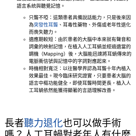
語言系統與聽覺記憶。
只聾不啞：這類患者具備說話能力，只是後來因
為
突發性耳聾
、耳毒性藥物、外傷或老年性退化
而喪失聽力。
適應期較短：由於患者的大腦中本來就有聲音和
詞彙的映射記憶，在植入人工耳蝸並經過適當的
調機（Mapping）後，大腦能迅速將耳蝸傳來的
電脈衝信號與記憶中的字詞對應起來。
時機相對寬泛：以往醫學界認為耳聾十年內植入
效果最佳。現今臨床研究證實，只要患者大腦的
語言中樞功能健全，即使耳聾時間更長，植入人
工耳蝸依然能獲得顯著的言語理解改善。
長者
聽力退化
也可以做手術
嗎？人工耳蝸對老年人有什麼