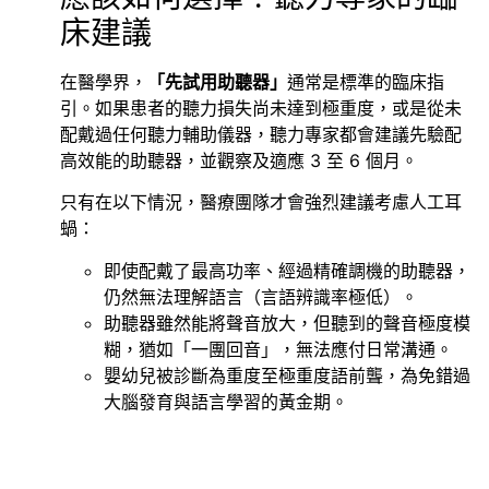
床建議
在醫學界，
「先試用助聽器」
通常是標準的臨床指
引。如果患者的聽力損失尚未達到極重度，或是從未
配戴過任何聽力輔助儀器，聽力專家都會建議先驗配
高效能的助聽器，並觀察及適應 3 至 6 個月。
只有在以下情況，醫療團隊才會強烈建議考慮人工耳
蝸：
即使配戴了最高功率、經過精確調機的助聽器，
仍然無法理解語言（言語辨識率極低）。
助聽器雖然能將聲音放大，但聽到的聲音極度模
糊，猶如「一團回音」，無法應付日常溝通。
嬰幼兒被診斷為重度至極重度語前聾，為免錯過
大腦發育與語言學習的黃金期。