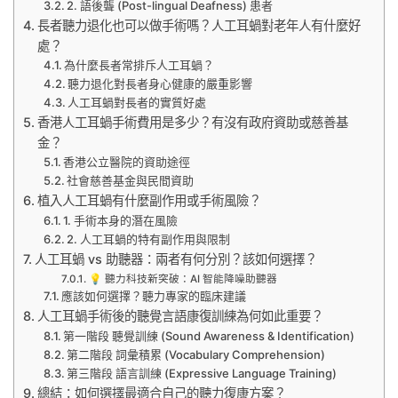
2. 語後聾 (Post-lingual Deafness) 患者
長者聽力退化也可以做手術嗎？人工耳蝸對老年人有什麼好
處？
為什麼長者常排斥人工耳蝸？
聽力退化對長者身心健康的嚴重影響
人工耳蝸對長者的實質好處
香港人工耳蝸手術費用是多少？有沒有政府資助或慈善基
金？
香港公立醫院的資助途徑
社會慈善基金與民間資助
植入人工耳蝸有什麼副作用或手術風險？
1. 手術本身的潛在風險
2. 人工耳蝸的特有副作用與限制
人工耳蝸 vs 助聽器：兩者有何分別？該如何選擇？
💡 聽力科技新突破：AI 智能降噪助聽器
應該如何選擇？聽力專家的臨床建議
人工耳蝸手術後的聽覺言語康復訓練為何如此重要？
第一階段 聽覺訓練 (Sound Awareness & Identification)
第二階段 詞彙積累 (Vocabulary Comprehension)
第三階段 語言訓練 (Expressive Language Training)
總結：如何選擇最適合自己的聽力復康方案？