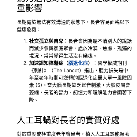
重影響
長期處於無法有效溝通的狀態下，長者容易面臨以下
健康危機：
社交孤立與自卑：
長者會因為聽不清別人的說話
而減少參與家庭聚會，處於冷漠、焦慮、孤獨的
境況，常常覺得生活沒有樂趣。
加速認知障礙症（
腦退化症
）
：醫學權威期刊
《刺針》（The Lancet）指出，聽力損失是中
年至老年時期可逆轉的腦退化症最大單一風險因
素 (5)。當大腦長期缺乏聲音刺激，大腦皮層會
萎縮，長者的智力、記憶力和理解能力會顯著下
降。
人工耳蝸對長者的實質好處
對於重度或極重度老年聾患者，植入人工耳蝸能顯著