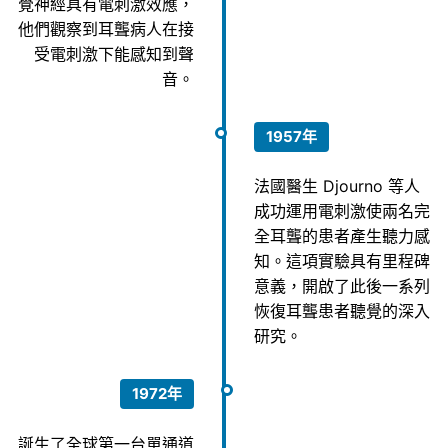
覺神經具有電刺激效應，
他們觀察到耳聾病人在接
受電刺激下能感知到聲
音。
1957年
法國醫生 Djourno 等人
成功運用電刺激使兩名完
全耳聾的患者產生聽力感
知。這項實驗具有里程碑
意義，開啟了此後一系列
恢復耳聾患者聽覺的深入
研究。
1972年
誕生了全球第一台單通道