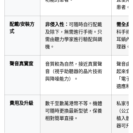
患者。
配戴/安裝方
非侵入性：
可隨時自行配戴
需全身
式
及除下，無需進行手術。只
科手術
需由聽力學家進行驗配與調
耳蝸內
機。
理器。
聲音真實度
音質較為自然，接近真實聲
聲音由
音（視乎助聽器的晶片技術
起來會
與降噪能力）。
「電子
適應和
費用及升級
數千至數萬港幣不等。機體
私家手
可隨時更換最新型號，保養
（公立
相對簡單直接。
植入體
器可升