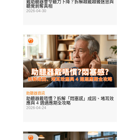
戴助聽器會令聽力下降？拆解越戴越聾迷思與
聽覺剝奪真相
2026-04-30
助聽器資訊
助聽器戴唔慣？拆解「悶塞感」成因、堵耳效
應與 4 週適應期全攻略
2026-04-24