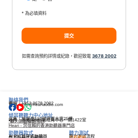
* 為必填資料
如需查詢預約詳情或紀錄，歡迎致電
3678 2002
聯絡我們
電話：+852 3678 2002
電郵：info@heariaudio.com
傾耳聽聽力中心地址
北角：英皇道510號港運大廈25樓
旺角：彌敦道688號旺角中心一期1422室
*聽力測試敬請預約
Heari - 您信賴的香港助聽器專門店
助聽器款式
聽力測試​
AI RIC耳背式助聽器
聽力測試流程
雙耳掛頸式助聽器
立即預約