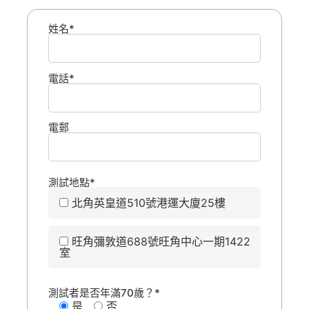
姓名*
電話*
電郵
測試地點*
北角英皇道510號港運大廈25樓
旺角彌敦道688號旺角中心一期1422
室
測試者是否年滿70歲？*
是
否