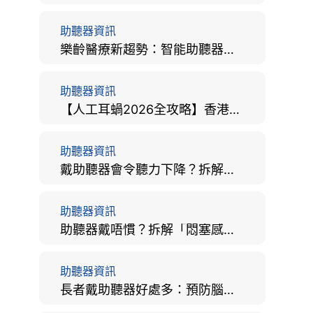
助聽器資訊
樂齡醫療新趨勢：智能助聽器結合 AI 眼底相機，如何全方位守護長者健康？
助聽器資訊
【人工耳蝸2026全攻略】香港手術費用、原理與副作用評估！
助聽器資訊
戴助聽器會令聽力下降？拆解越戴越聾迷思與聽覺剝奪真相
助聽器資訊
助聽器戴唔慣？拆解「悶塞感」成因、堵耳效應與 4 週適應期全攻略
助聽器資訊
長者戴助聽器好處多：預防腦退化、9大誤區破解及家屬陪伴全手冊