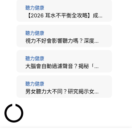
聽力健康
【2026 耳水不平衡全攻略】成因、病徵、治療及改善方法
聽力健康
視力不好會影響聽力嗎？深度拆解大腦「眼耳並用」的科學秘密
聽力健康
大腦會自動過濾聲音？揭秘「聽覺注意」機制與聽力健康的深層關係
聽力健康
男女聽力大不同？研究揭示女性聽覺更靈敏！為何男性更易聽力損失？