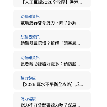
【人工耳蝸2026全攻略】香港手術費用、原理與副作用評估！
助聽器資訊
戴助聽器會令聽力下降？拆解越戴越聾迷思與聽覺剝奪真相
助聽器資訊
助聽器戴唔慣？拆解「悶塞感」成因、堵耳效應與 4 週適應期全攻略
助聽器資訊
長者戴助聽器好處多：預防腦退化、9大誤區破解及家屬陪伴全手冊
聽力健康
【2026 耳水不平衡全攻略】成因、病徵、治療及改善方法
聽力健康
視力不好會影響聽力嗎？深度拆解大腦「眼耳並用」的科學秘密