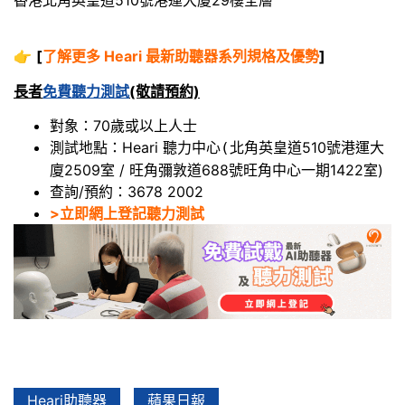
👉
[
了解更多 Heari 最新助聽器系列規格及優勢
]
長者
免費聽力測試
(敬請預約)
對象：70歲或以上人士
測試地點：Heari 聽力中心
北角英皇道510號港運大
(
廈2509室 / 旺角彌敦道688號旺角中心一期1422室)
查詢/預約：3678 2002
>立即網上登記聽力測試
Heari助聽器
蘋果日報