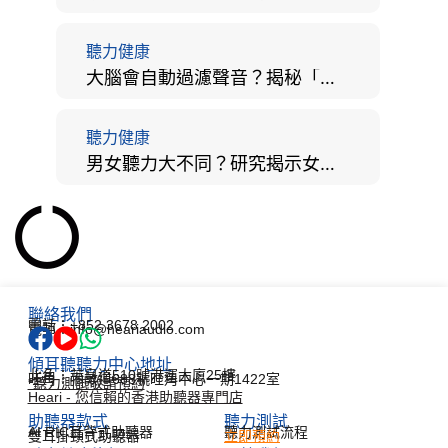
聽力健康
大腦會自動過濾聲音？揭秘「聽覺注意」機制與聽力健康的深層關係
聽力健康
男女聽力大不同？研究揭示女性聽覺更靈敏！為何男性更易聽力損失？
聯絡我們
電話：+852 3678 2002
電郵：info@heariaudio.com
傾耳聽聽力中心地址
北角：英皇道510號港運大廈25樓
旺角：彌敦道688號旺角中心一期1422室
*聽力測試敬請預約
Heari - 您信賴的香港助聽器專門店
助聽器款式
聽力測試​
AI RIC耳背式助聽器
聽力測試流程
雙耳掛頸式助聽器
立即預約