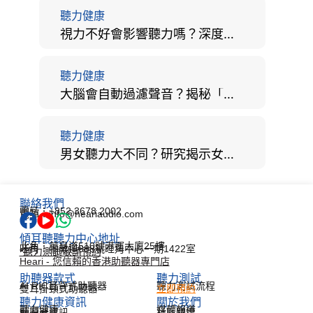
聽力健康
視力不好會影響聽力嗎？深度拆解大腦「眼耳並用」的科學秘密
聽力健康
大腦會自動過濾聲音？揭秘「聽覺注意」機制與聽力健康的深層關係
聽力健康
男女聽力大不同？研究揭示女性聽覺更靈敏！為何男性更易聽力損失？
聯絡我們
電話：+852 3678 2002
電郵：info@heariaudio.com
傾耳聽聽力中心地址
北角：英皇道510號港運大廈25樓
旺角：彌敦道688號旺角中心一期1422室
*聽力測試敬請預約