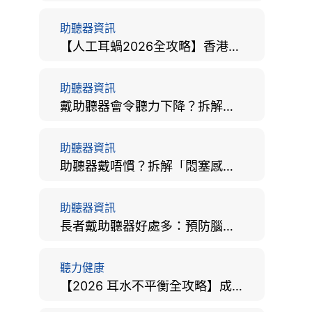
助聽器資訊
【人工耳蝸2026全攻略】香港手術費用、原理與副作用評估！
助聽器資訊
戴助聽器會令聽力下降？拆解越戴越聾迷思與聽覺剝奪真相
助聽器資訊
助聽器戴唔慣？拆解「悶塞感」成因、堵耳效應與 4 週適應期全攻略
助聽器資訊
長者戴助聽器好處多：預防腦退化、9大誤區破解及家屬陪伴全手冊
聽力健康
【2026 耳水不平衡全攻略】成因、病徵、治療及改善方法