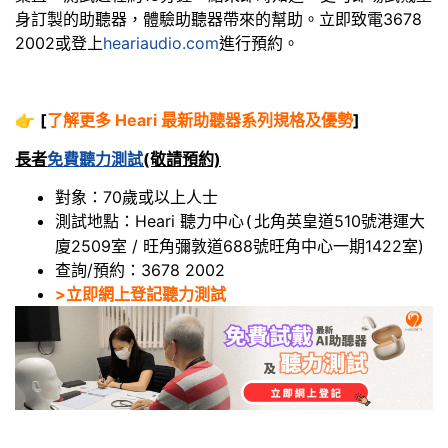
身訂製的助聽器，體驗助聽器帶來的幫助。立即致電3678
2002或登上
heariaudio.com
進行預約。
👉
[
了解更多 Heari 最新助聽器系列規格及優勢
]
長者
免費聽力測試
(敬請預約)
對象：70歲或以上人士
測試地點：Heari 聽力中心
北角英皇道510號港運大
(
廈2509室 / 旺角彌敦道688號旺角中心一期1422室)
查詢/預約：3678 2002
>立即網上登記聽力測試