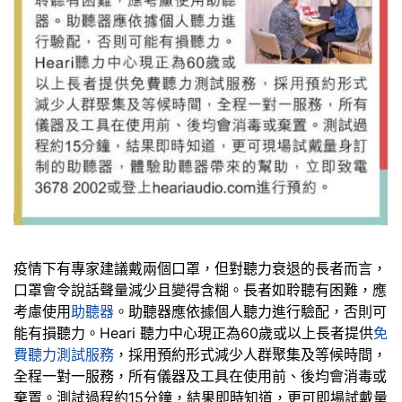
疫情下有專家建議戴兩個口罩，但對聽力衰退的長者而言，
口罩會令說話聲量減少且變得含糊。長者如聆聽有困難，應
考慮使用
助聽器
。助聽器應依據個人聽力進行驗配，否則可
能有損聽力。Heari 聽力中心現正為60歲或以上長者提供
免
費聽力測試服務
，採用預約形式減少人群聚集及等候時間，
全程一對一服務，所有儀器及工具在使用前、後均會消毒或
棄置。測試過程約15分鐘，結果即時知道，更可即場試戴量