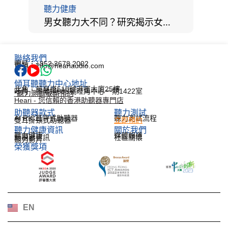
聽力健康
男女聽力大不同？研究揭示女性聽覺更靈敏！為何男性更易聽力損失？
聯絡我們
電話：+852 3678 2002
電郵：info@heariaudio.com
傾耳聽聽力中心地址
北角：英皇道510號港運大廈25樓
旺角：彌敦道688號旺角中心一期1422室
*聽力測試敬請預約
Heari - 您信賴的香港助聽器專門店
助聽器款式
聽力測試​
AI RIC耳背式助聽器
聽力測試流程
雙耳掛頸式助聽器
立即預約
聽力健康資訊​
關於我們
聽力健康
媒體報道
助聽器資訊
社區關懷
聽力影片
榮獲獎項
한국어
Español