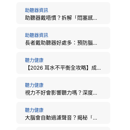
助聽器資訊
助聽器戴唔慣？拆解「悶塞感」成因、堵耳效應與 4 週適應期全攻略
助聽器資訊
長者戴助聽器好處多：預防腦退化、9大誤區破解及家屬陪伴全手冊
聽力健康
【2026 耳水不平衡全攻略】成因、病徵、治療及改善方法
聽力健康
視力不好會影響聽力嗎？深度拆解大腦「眼耳並用」的科學秘密
聽力健康
大腦會自動過濾聲音？揭秘「聽覺注意」機制與聽力健康的深層關係