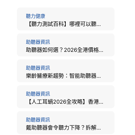
聽力健康
【聽力測試百科】哪裡可以聽力檢查？費用、標準、流程、在家聽力檢測與iPhone測試全攻略
助聽器資訊
助聽器如何選？2026全港價格比較、款式分析及老人選購全攻略
助聽器資訊
樂齡醫療新趨勢：智能助聽器結合 AI 眼底相機，如何全方位守護長者健康？
助聽器資訊
【人工耳蝸2026全攻略】香港手術費用、原理與副作用評估！
助聽器資訊
戴助聽器會令聽力下降？拆解越戴越聾迷思與聽覺剝奪真相