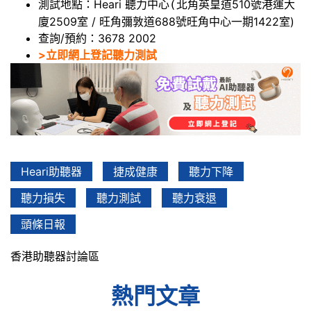
測試地點：Heari 聽力中心
北角英皇道510號港運大
(
廈2509室 / 旺角彌敦道688號旺角中心一期1422室)
查詢/預約：3678 2002
>立即網上登記聽力測試
Heari助聽器
捷成健康
聽力下降
聽力損失
聽力測試
聽力衰退
頭條日報
香港助聽器討論區
熱門文章