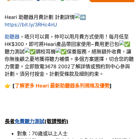
Heari 助聽器月費計劃 計劃詳情
https://bit.ly/3RHc4nU
助聽器
，唔只可以買，仲可以用月費方式使用！每月低至
HK$300，即可將Heari產品帶回家使用~費用更已包
聽力測試
調校耳機
保養服務，絕無額外收費，讓
你無後顧之憂地獲得聽力補償。多個方案選擇，切合您的聽
力需要。立即致電3678 2002了解詳情或預約到中心參與
計劃。須另付按金，計劃受條款及細則約束。
👉
[
了解更多 Heari 最新助聽器系列規格及優勢
]
長者
免費聽力測試
(敬請預約)
對象：70歲或以上人士