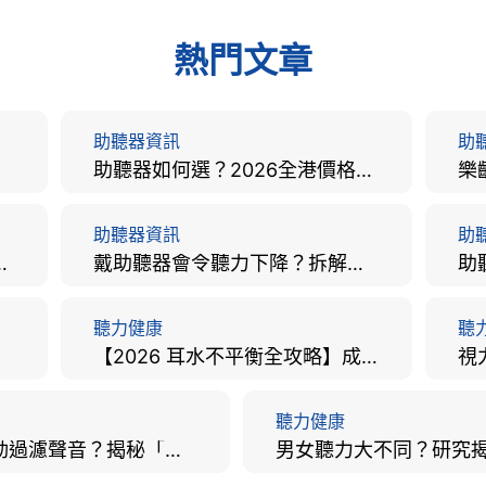
熱門文章
助聽器資訊
助
助聽器如何選？2026全港價格比較、款式分析及老人選購全攻略
助聽器資訊
助
手術費用、原理與副作用評估！
戴助聽器會令聽力下降？拆解越戴越聾迷思與聽覺剝奪真相
聽力健康
聽
【2026 耳水不平衡全攻略】成因、病徵、治療及改善方法
聽力健康
大腦會自動過濾聲音？揭秘「聽覺注意」機制與聽力健康的深層關係