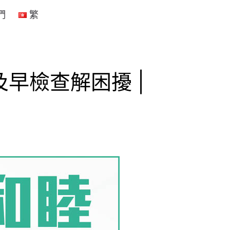
們
繁
早檢查解困擾 |