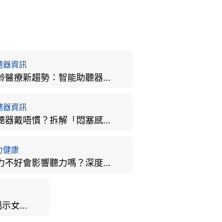
聽器資訊
樂齡醫療新趨勢：智能助聽器結合 AI 眼底相機，如何全方位守護長者健康？
聽器資訊
助聽器戴唔慣？拆解「悶塞感」成因、堵耳效應與 4 週適應期全攻略
力健康
視力不好會影響聽力嗎？深度拆解大腦「眼耳並用」的科學秘密
男女聽力大不同？研究揭示女性聽覺更靈敏！為何男性更易聽力損失？