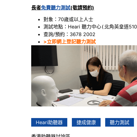
長者
免費聽力測試
(敬請預約)
對象：70歲或以上人士
測試地點：Heari 聽力中心
北角英皇道510
(
查詢/預約：3678 2002
>立即網上登記聽力測試
Heari助聽器
捷成健康
聽力測試
香港助聽器討論區