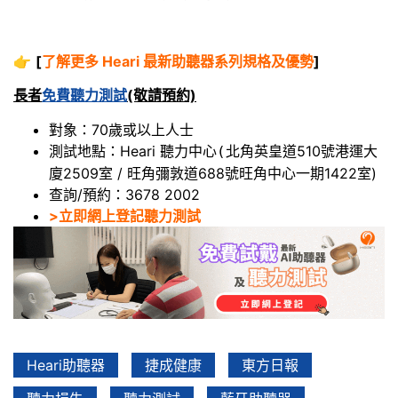
👉
[
了解更多 Heari 最新助聽器系列規格及優勢
]
長者
免費聽力測試
(敬請預約)
對象：70歲或以上人士
測試地點：Heari 聽力中心
北角英皇道510號港運大
(
廈2509室 / 旺角彌敦道688號旺角中心一期1422室)
查詢/預約：3678 2002
>立即網上登記聽力測試
Heari助聽器
捷成健康
東方日報