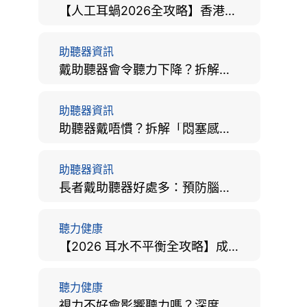
【人工耳蝸2026全攻略】香港手術費用、原理與副作用評估！
助聽器資訊
戴助聽器會令聽力下降？拆解越戴越聾迷思與聽覺剝奪真相
助聽器資訊
助聽器戴唔慣？拆解「悶塞感」成因、堵耳效應與 4 週適應期全攻略
助聽器資訊
長者戴助聽器好處多：預防腦退化、9大誤區破解及家屬陪伴全手冊
聽力健康
【2026 耳水不平衡全攻略】成因、病徵、治療及改善方法
聽力健康
視力不好會影響聽力嗎？深度拆解大腦「眼耳並用」的科學秘密