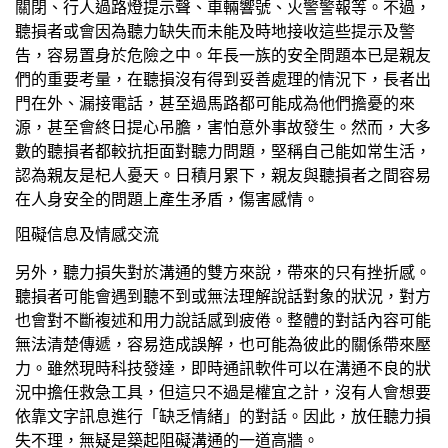
關閉、行人過路燈提示聲、車輛響號、火警警報等。不過，
聽損者或會因為聽力缺失而未能及時地接收這些提示及警
告，容易置身於危險之中。年長一族的安全問題本已是親友
們的重要考量，在聽損沒有得到妥善處理的情況下，長者出
門在外、漏接電話，甚至過馬路都可能成為他們擔憂的來
源，甚至會終日提心吊膽，害怕意外事故發生。然而，大多
數的聽損者都較抗拒面對聽力問題，堅稱自己能如常生活，
認為親友是杞人憂天。日積月累下，親友與聽損者之間容易
在人身安全的問題上產生矛盾，傷害感情。
阻礙信息及情感交流
另外，聽力損失對於溝通的雙方來說，帶來的只有挫折感。
聽損者可能會遇到聽不到或無法理解說話對象的狀況，對方
也會對不斷複述和用力說話感到疲倦。整體的對話內容可能
無法清楚傳遞，容易造成誤解，也可能為彼此的關係帶來壓
力。雖然現時科技發達，即時通訊軟件可以在溝通不良的狀
況中擔任救急工具，但這只不過是權宜之計，沒有人會想要
依靠文字訊息進行「缺乏情緒」的對話。因此，放任聽力損
失不理，無疑是築起阻礙溝通的一道高牆。