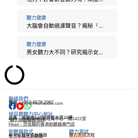
聽力健康
大腦會自動過濾聲音？揭秘「聽覺注意」機制與聽力健康的深層關係
聽力健康
男女聽力大不同？研究揭示女性聽覺更靈敏！為何男性更易聽力損失？
聯絡我們
電話：+852 3678 2002
電郵：info@heariaudio.com
傾耳聽聽力中心地址
北角：英皇道510號港運大廈25樓
旺角：彌敦道688號旺角中心一期1422室
*聽力測試敬請預約
Heari - 您信賴的香港助聽器專門店
助聽器款式
聽力測試​
AI RIC耳背式助聽器
聽力測試流程
雙耳掛頸式助聽器
立即預約