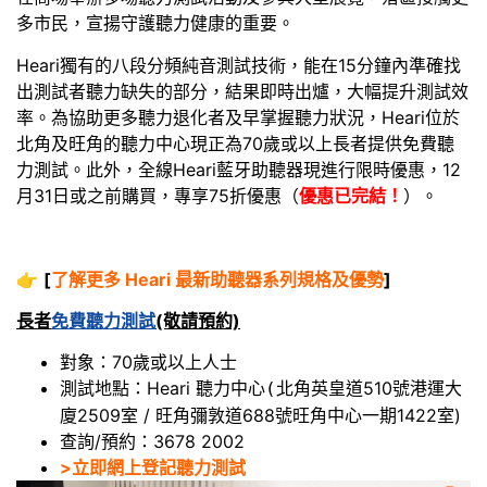
多市民，宣揚守護聽力健康的重要。
Heari獨有的八段分頻純音測試技術，能在15分鐘內準確找
出測試者聽力缺失的部分，結果即時出爐，大幅提升測試效
率。為協助更多聽力退化者及早掌握聽力狀況，Heari位於
北角及旺角的聽力中心現正為70歲或以上長者提供免費聽
力測試。此外，全線Heari藍牙助聽器現進行限時優惠，12
月31日或之前購買，專享75折優惠（
優惠已完結！
）。
👉
[
了解更多 Heari 最新助聽器系列規格及優勢
]
長者
免費聽力測試
(敬請預約)
對象：70歲或以上人士
測試地點：Heari 聽力中心
北角英皇道510號港運大
(
廈2509室 / 旺角彌敦道688號旺角中心一期1422室)
查詢/預約：3678 2002
>立即網上登記聽力測試