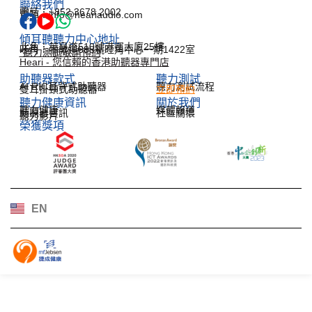
聯絡我們
電話：+852 3678 2002
電郵：info@heariaudio.com
傾耳聽聽力中心地址
北角：英皇道510號港運大廈25樓
旺角：彌敦道688號旺角中心一期1422室
*聽力測試敬請預約
Heari - 您信賴的香港助聽器專門店
助聽器款式
聽力測試​
AI RIC耳背式助聽器
聽力測試流程
雙耳掛頸式助聽器
立即預約
聽力健康資訊​
關於我們
聽力健康
媒體報道
助聽器資訊
社區關懷
聽力影片
榮獲獎項
한국어
Español
Français
Deutsch
EN
日本語