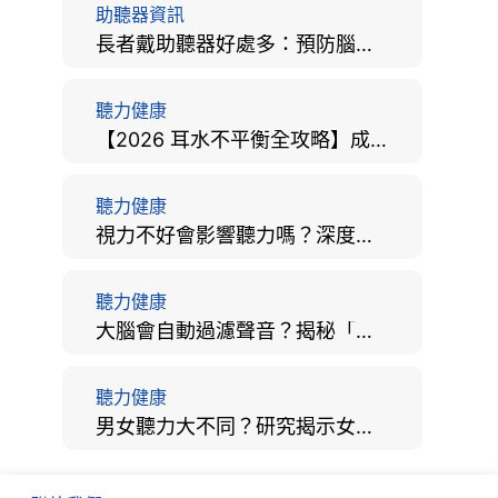
助聽器資訊
長者戴助聽器好處多：預防腦退化、9大誤區破解及家屬陪伴全手冊
聽力健康
【2026 耳水不平衡全攻略】成因、病徵、治療及改善方法
聽力健康
視力不好會影響聽力嗎？深度拆解大腦「眼耳並用」的科學秘密
聽力健康
大腦會自動過濾聲音？揭秘「聽覺注意」機制與聽力健康的深層關係
聽力健康
男女聽力大不同？研究揭示女性聽覺更靈敏！為何男性更易聽力損失？