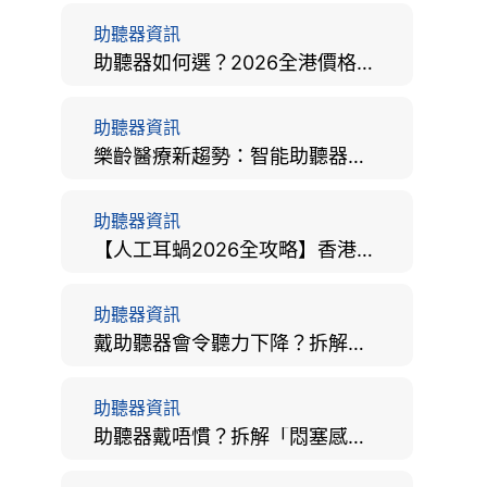
助聽器資訊
助聽器如何選？2026全港價格比較、款式分析及老人選購全攻略
助聽器資訊
樂齡醫療新趨勢：智能助聽器結合 AI 眼底相機，如何全方位守護長者健康？
助聽器資訊
【人工耳蝸2026全攻略】香港手術費用、原理與副作用評估！
助聽器資訊
戴助聽器會令聽力下降？拆解越戴越聾迷思與聽覺剝奪真相
助聽器資訊
助聽器戴唔慣？拆解「悶塞感」成因、堵耳效應與 4 週適應期全攻略