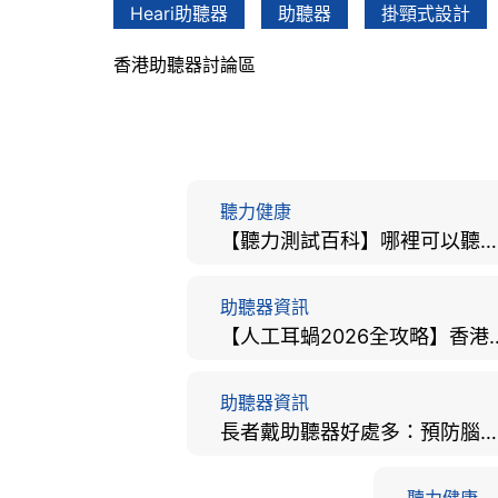
Heari助聽器
助聽器
掛頸式設計
香港助聽器討論區
聽力健康
【聽力測試百科】哪裡可以聽力檢查？費用、標準、流程、在家聽力檢測與iPhone測試全攻略
助聽器資訊
【人工耳蝸2026全攻略】香港
助聽器資訊
長者戴助聽器好處多：預防腦退化、9大誤區破解及家屬陪伴全手冊