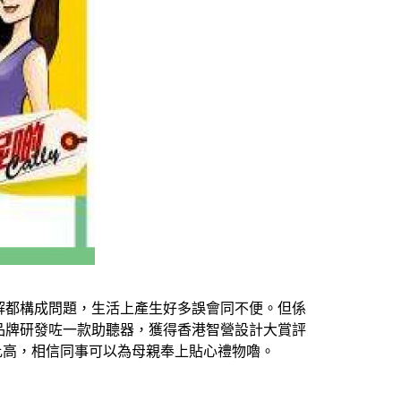
解都構成問題，生活上產生好多誤會同不便。但係
品牌研發咗一款助聽器，獲得香港智營設計大賞評
價比高，相信同事可以為母親奉上貼心禮物嚕。