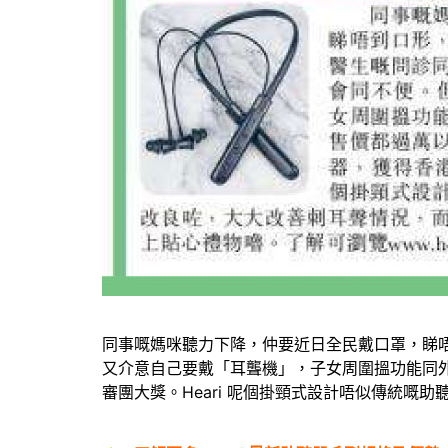
同事嘅媽咪聽力下降，仲要近日全民戴口罩，睇
又介意自己要戴「耳聾機」，子女周圍搵功能同
審團大獎。Heari 呢個掛頸式設計唔似傳統