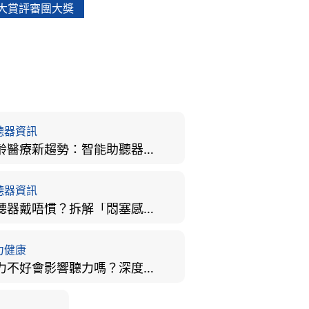
大賞評審團大獎
聽器資訊
樂齡醫療新趨勢：智能助聽器結合 AI 眼底相機，如何全方位守護長者健康？
聽器資訊
助聽器戴唔慣？拆解「悶塞感」成因、堵耳效應與 4 週適應期全攻略
力健康
視力不好會影響聽力嗎？深度拆解大腦「眼耳並用」的科學秘密