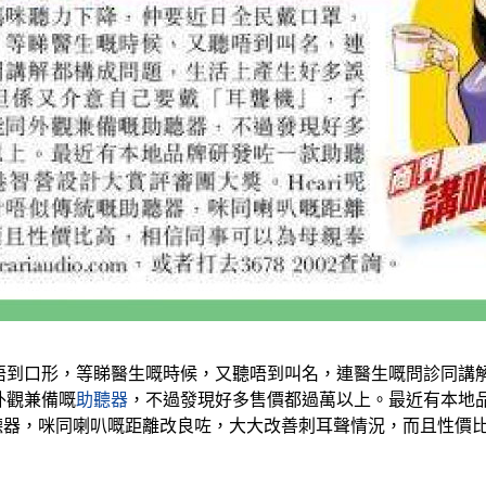
唔到口形，等睇醫生嘅時候，又聽唔到叫名，連醫生嘅問診同講
外觀兼備嘅
助聽器
，不過發現好多售價都過萬以上。最近有本地
嘅助聽器，咪同喇叭嘅距離改良咗，大大改善刺耳聲情況，而且性