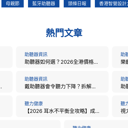
母親節
藍牙助聽器
頭條日報
香港智營設計
熱門文章
助聽器資訊
助
助聽器如何選？2026全港價格比較、款式分析及老人選購全攻略
助聽器資訊
助
手術費用、原理與副作用評估！
戴助聽器會令聽力下降？拆解越戴越聾迷思與聽覺剝奪真相
聽力健康
聽
【2026 耳水不平衡全攻略】成因、病徵、治療及改善方法