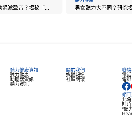
聽力健康
大腦會自動過濾聲音？揭秘「聽覺注意」機制與聽力健康的深層關係
聽力健康資訊
關於我們
聯絡
聽力健康
媒體報道
電話：
助聽器資訊​
社區關懷
電郵：
聽力資訊
傾耳
北角
旺角
*聽
He