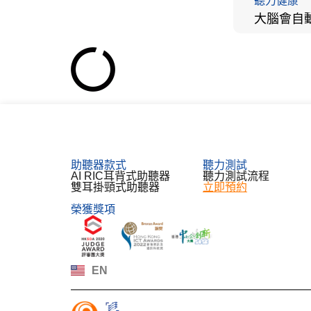
聽力健康
助聽器款式
聽力測試​
AI RIC耳背式助聽器
聽力測試流程
雙耳掛頸式助聽器
立即預約
榮獲獎項
한국어
Español
Français
Deutsch
EN
日本語