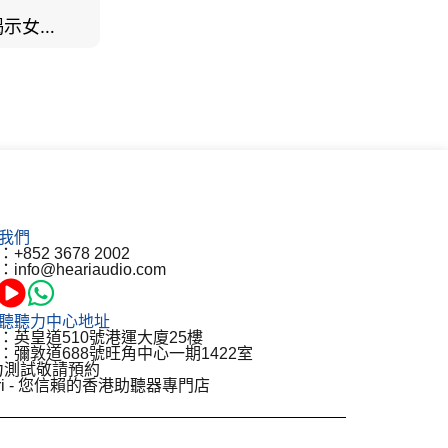
男女聽力大不同？研究揭示女性聽覺更靈敏！為何男性更易聽力損失？
我們
+852 3678 2002
info@heariaudio.com
聽聽力中心地址
：英皇道510號港運大廈25樓
：彌敦道688號旺角中心一期1422室
力測試敬請預約
ari - 您信賴的香港助聽器專門店