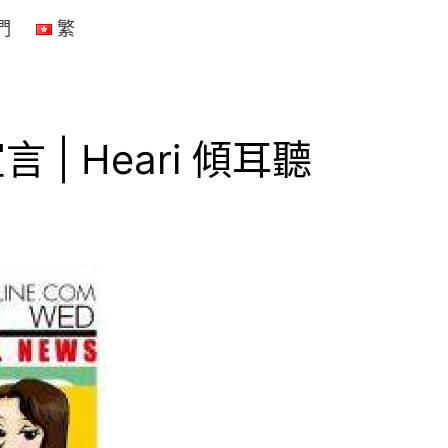
們
繁
 Heari 傾耳聽