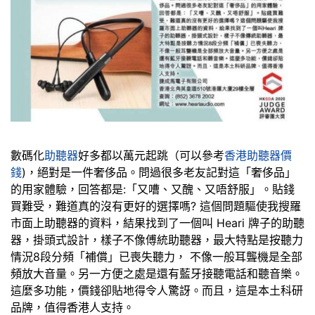
數碼化
助聽器
好多都以萬元起跳（可以參考
香港助聽器價
錢
)，絕對是一件奢侈品。問過很多老友記對這「奢侈品」
的用家體驗，回答都是:「又嘈、又醜、又唔舒服」。貼錢
買難受，難道真的沒有更好的選擇嗎? 這個問題驅使我搜羅
市面上助聽器的資料，結果找到了一個叫 Heari 牌子的助聽
器，掛頭式設計，樣子不像傅統助聽器，最大特點是按聽力
情況8段分頻「補償」已喪失聽力， 不像一般耳聾機是全部
頻放大音量。另一方便之處是還有藍牙接聽電話和聽音樂。
這麼多功能，價錢卻貼地得令人驚訝。而且，這是本土科研
品牌，值得香港人支持。