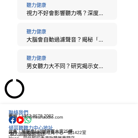
聽力健康
視力不好會影響聽力嗎？深度拆解大腦「眼耳並用」的科學秘密
聽力健康
大腦會自動過濾聲音？揭秘「聽覺注意」機制與聽力健康的深層關係
聽力健康
男女聽力大不同？研究揭示女性聽覺更靈敏！為何男性更易聽力損失？
聯絡我們
電話：+852 3678 2002
電郵：info@heariaudio.com
傾耳聽聽力中心地址
北角：英皇道510號港運大廈25樓
旺角：彌敦道688號旺角中心一期1422室
*聽力測試敬請預約