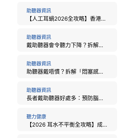
助聽器資訊
【人工耳蝸2026全攻略】香港手術費用、原理與副作用評估！
助聽器資訊
戴助聽器會令聽力下降？拆解越戴越聾迷思與聽覺剝奪真相
助聽器資訊
助聽器戴唔慣？拆解「悶塞感」成因、堵耳效應與 4 週適應期全攻略
助聽器資訊
長者戴助聽器好處多：預防腦退化、9大誤區破解及家屬陪伴全手冊
聽力健康
【2026 耳水不平衡全攻略】成因、病徵、治療及改善方法