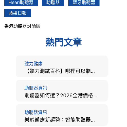
Heari助聽器
助聽器
藍牙助聽器
蘋果日報
香港助聽器討論區
熱門文章
聽力健康
【聽力測試百科】哪裡可以聽力檢查？費用、標準、流程、在家聽力檢測與iPhone測試全攻略
助聽器資訊
助聽器如何選？2026全港價格比較、款式分析及老人選購全攻略
助聽器資訊
樂齡醫療新趨勢：智能助聽器結合 AI 眼底相機，如何全方位守護長者健康？