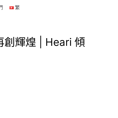
們
繁
 | Heari 傾