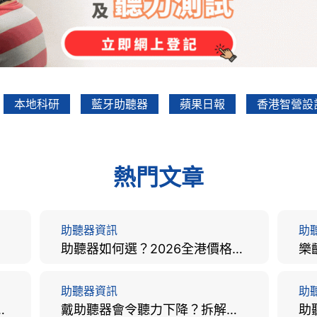
本地科研
藍牙助聽器
蘋果日報
香港智營設
熱門文章
助聽器資訊
助
助聽器如何選？2026全港價格比較、款式分析及老人選購全攻略
助聽器資訊
助
手術費用、原理與副作用評估！
戴助聽器會令聽力下降？拆解越戴越聾迷思與聽覺剝奪真相