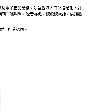
以及電子產品業務。隨著香港人口急速老化，對
助
杜絕刺耳嘯叫聲，噪音亦低，聽歌聽電話，價錢貼
同群，廣受認同。