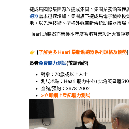
捷成馬國際集團源於捷成集團。集團業務涵蓋極
聽器
需求迅速增加。集團旗下捷成馬電子積極投資
地，以先進技術、型格外觀革新傳統助聽器市場
Heari 助聽器亦榮獲本年度香港智營設計大賞評
👉
[
了解更多 Heari 最新助聽器系列規格及優勢
]
長者
免費聽力測試
(敬請預約)
對象：70歲或以上人士
測試地點：Heari 聽力中心
北角英皇道510
(
查詢/預約：3678 2002
>立即網上登記聽力測試