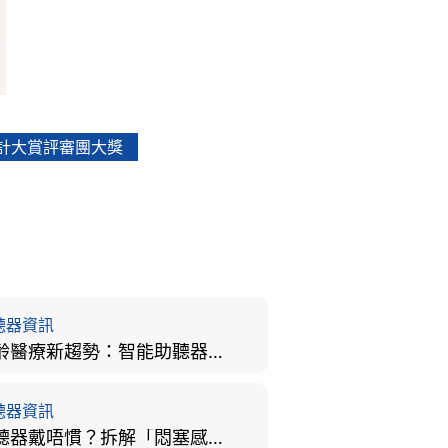
計大賞評審團大獎
聽器資訊
樂齡醫療新趨勢：智能助聽器結合 AI 眼底相機，如何全方位守護長者健康？
聽器資訊
助聽器戴唔慣？拆解「悶塞感」成因、堵耳效應與 4 週適應期全攻略