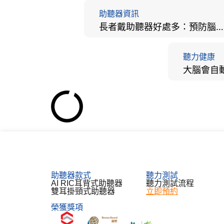
助聽器資訊
長者戴助聽器好處多：預防腦退化、9大誤區破解及家屬陪伴全手冊
聽力健康
助聽器款式
聽力測試​
AI RIC耳背式助聽器
聽力測試流程
雙耳掛頸式助聽器
立即預約
榮獲獎項
한국어
Español