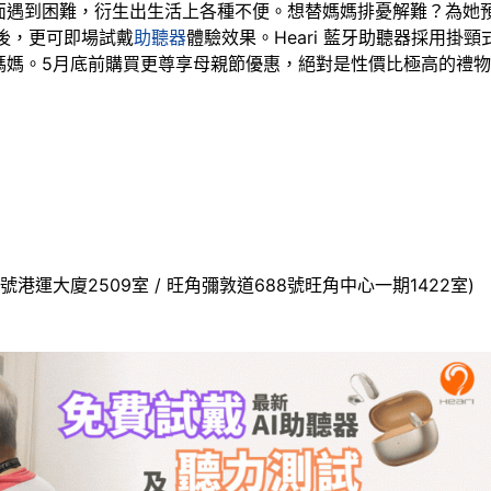
遇到困難，衍生出生活上各種不便。想替媽媽排憂解難？為她預約到
後，更可即場試戴
助聽器
體驗效果。Heari 藍牙助聽器採用
媽媽。5月底前購買更尊享母親節優惠，絕對是性價比極高的禮
號港運大廈2509室 / 旺角彌敦道688號旺角中心一期1422室)