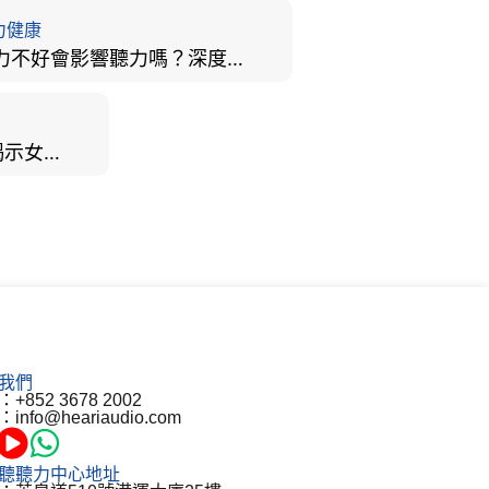
力健康
視力不好會影響聽力嗎？深度拆解大腦「眼耳並用」的科學秘密
男女聽力大不同？研究揭示女性聽覺更靈敏！為何男性更易聽力損失？
我們
+852 3678 2002
info@heariaudio.com
聽聽力中心地址