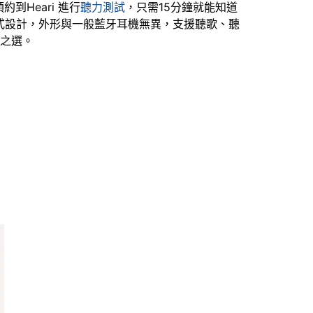
Heari 進行
聽力測試
，只需15分鐘就能知道
掛頸式設計，外形與一般藍牙耳機無異，支援聽歌、聽
物之選。