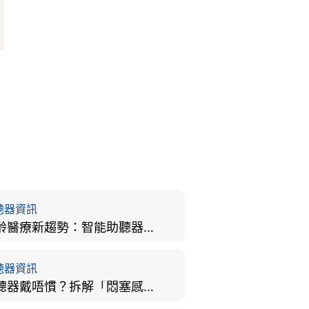
聽器資訊
樂齡醫療新趨勢：智能助聽器結合 AI 眼底相機，如何全方位守護長者健康？
聽器資訊
助聽器戴唔慣？拆解「悶塞感」成因、堵耳效應與 4 週適應期全攻略