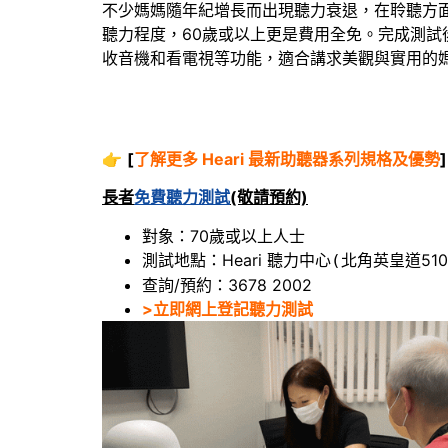
不少媽媽隨年紀增長而出現聽力衰退，在聆聽方面
聽力程度，60歲或以上更是費用全免。完成測試
收音機和看電視等功能，適合講求美觀與實用的
👉
[
了解更多 Heari 最新助聽器系列規格及優勢
]
長者
免費聽力測試
(敬請預約)
對象：70歲或以上人士
測試地點：Heari 聽力中心
北角英皇道510
(
查詢/預約：3678 2002
>立即網上登記聽力測試