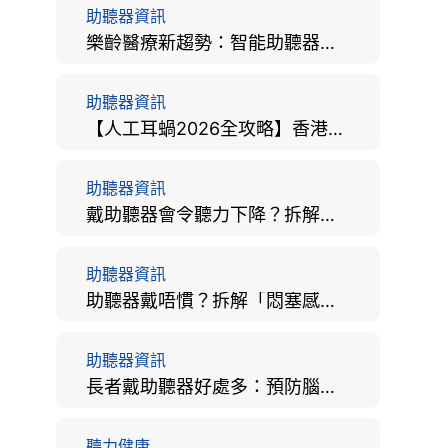
助聽器資訊
樂齡醫療新趨勢：智能助聽器結合 AI 眼底相機，如何全方位守護長者健康？
助聽器資訊
【人工耳蝸2026全攻略】香港手術費用、原理與副作用評估！
助聽器資訊
戴助聽器會令聽力下降？拆解越戴越聾迷思與聽覺剝奪真相
助聽器資訊
助聽器戴唔慣？拆解「悶塞感」成因、堵耳效應與 4 週適應期全攻略
助聽器資訊
長者戴助聽器好處多：預防腦退化、9大誤區破解及家屬陪伴全手冊
聽力健康