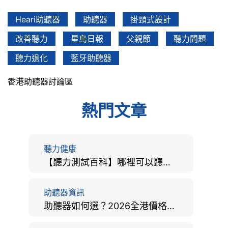
Heari助聽器
助聽器
掛頸式設計
改善聽力
星島日報
父親節
聽力問題
聽力退化
藍牙助聽器
香港助聽器討論區
熱門文章
聽力健康
【聽力測試百科】哪裡可以聽力檢查？費用、標準、流程、在家聽力檢測與iPhone測試全攻略
助聽器資訊
助聽器如何選？2026全港價格比較、款式分析及老人選購全攻略