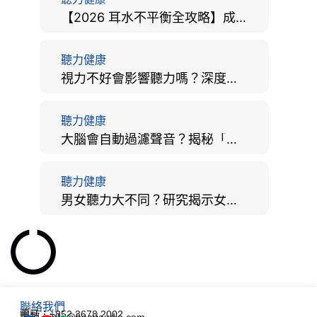
【2026 耳水不平衡全攻略】成因、病徵、治療及改善方法
聽力健康
視力不好會影響聽力嗎？深度拆解大腦「眼耳並用」的科學秘密
聽力健康
大腦會自動過濾聲音？揭秘「聽覺注意」機制與聽力健康的深層關係
聽力健康
男女聽力大不同？研究揭示女性聽覺更靈敏！為何男性更易聽力損失？
聯絡我們
電話：+852 3678 2002