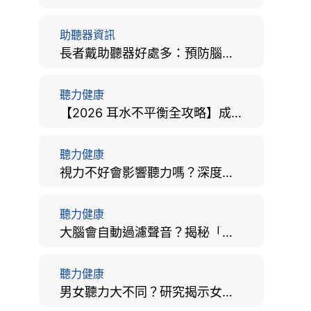
助聽器資訊
長者戴助聽器好處多：預防腦退化、9大誤區破解及家屬陪伴全手冊
聽力健康
【2026 耳水不平衡全攻略】成因、病徵、治療及改善方法
聽力健康
視力不好會影響聽力嗎？深度拆解大腦「眼耳並用」的科學秘密
聽力健康
大腦會自動過濾聲音？揭秘「聽覺注意」機制與聽力健康的深層關係
聽力健康
男女聽力大不同？研究揭示女性聽覺更靈敏！為何男性更易聽力損失？