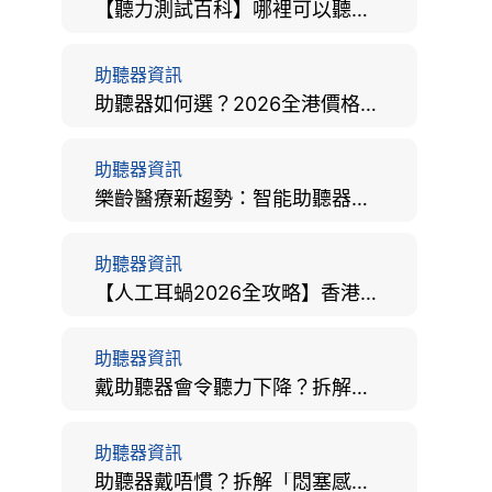
【聽力測試百科】哪裡可以聽力檢查？費用、標準、流程、在家聽力檢測與iPhone測試全攻略
助聽器資訊
助聽器如何選？2026全港價格比較、款式分析及老人選購全攻略
助聽器資訊
樂齡醫療新趨勢：智能助聽器結合 AI 眼底相機，如何全方位守護長者健康？
助聽器資訊
【人工耳蝸2026全攻略】香港手術費用、原理與副作用評估！
助聽器資訊
戴助聽器會令聽力下降？拆解越戴越聾迷思與聽覺剝奪真相
助聽器資訊
助聽器戴唔慣？拆解「悶塞感」成因、堵耳效應與 4 週適應期全攻略