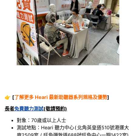
👉
[
了解更多 Heari 最新助聽器系列規格及優勢
]
長者
免費聽力測試
(敬請預約)
對象：70歲或以上人士
測試地點：Heari 聽力中心
北角英皇道510號港運大
(
廈2509室 / 旺角彌敦道688號旺角中心一期1422室)