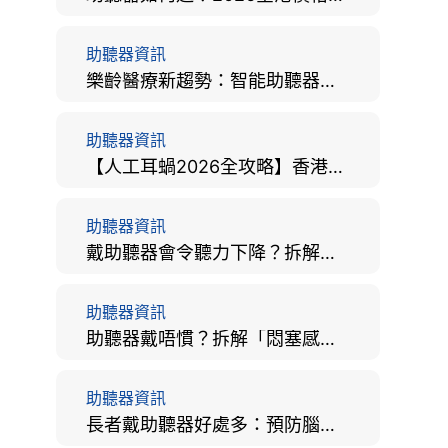
助聽器資訊
樂齡醫療新趨勢：智能助聽器結合 AI 眼底相機，如何全方位守護長者健康？
助聽器資訊
【人工耳蝸2026全攻略】香港手術費用、原理與副作用評估！
助聽器資訊
戴助聽器會令聽力下降？拆解越戴越聾迷思與聽覺剝奪真相
助聽器資訊
助聽器戴唔慣？拆解「悶塞感」成因、堵耳效應與 4 週適應期全攻略
助聽器資訊
長者戴助聽器好處多：預防腦退化、9大誤區破解及家屬陪伴全手冊