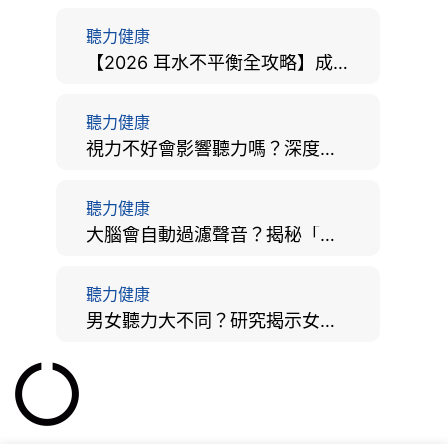
聽力健康
【2026 耳水不平衡全攻略】成因、病徵、治療及改善方法
聽力健康
視力不好會影響聽力嗎？深度拆解大腦「眼耳並用」的科學秘密
聽力健康
大腦會自動過濾聲音？揭秘「聽覺注意」機制與聽力健康的深層關係
聽力健康
男女聽力大不同？研究揭示女性聽覺更靈敏！為何男性更易聽力損失？