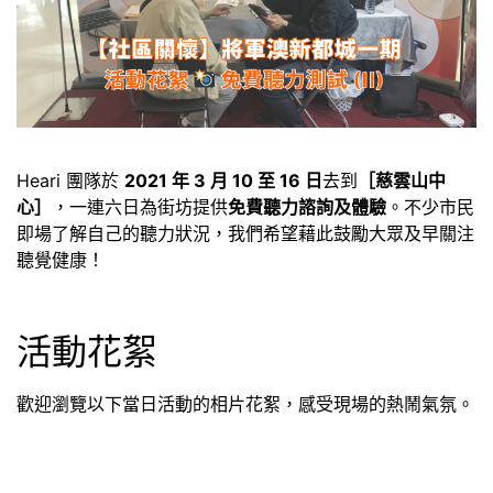
Heari 團隊於
2021 年 3 月 10 至 16 日
去到
［慈雲山中
心］
，一連六日為街坊提供
免費聽力諮詢及體驗
。不少市民
即場了解自己的聽力狀況，我們希望藉此鼓勵大眾及早關注
聽覺健康！
活動花絮
歡迎瀏覽以下當日活動的相片花絮，感受現場的熱鬧氣氛。