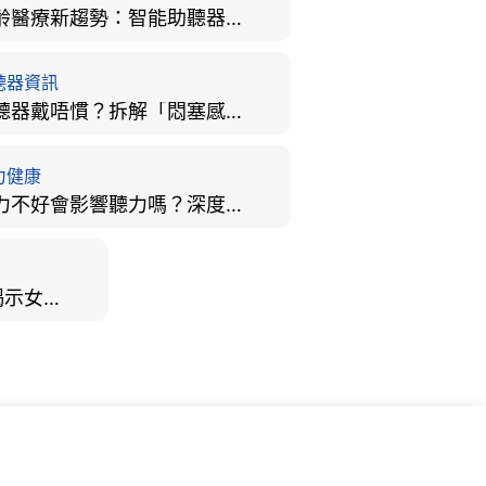
樂齡醫療新趨勢：智能助聽器結合 AI 眼底相機，如何全方位守護長者健康？
聽器資訊
助聽器戴唔慣？拆解「悶塞感」成因、堵耳效應與 4 週適應期全攻略
力健康
視力不好會影響聽力嗎？深度拆解大腦「眼耳並用」的科學秘密
男女聽力大不同？研究揭示女性聽覺更靈敏！為何男性更易聽力損失？