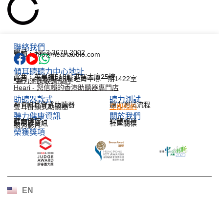
聯絡我們
電話：+852 3678 2002
電郵：info@heariaudio.com
傾耳聽聽力中心地址
北角：英皇道510號港運大廈25樓
旺角：彌敦道688號旺角中心一期1422室
*聽力測試敬請預約
Heari - 您信賴的香港助聽器專門店
助聽器款式
聽力測試​
AI RIC耳背式助聽器
聽力測試流程
雙耳掛頸式助聽器
立即預約
聽力健康資訊​
關於我們
聽力健康
媒體報道
助聽器資訊
社區關懷
聽力影片
榮獲獎項
한국어
Español
Français
Deutsch
EN
日本語