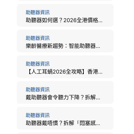
助聽器資訊
助聽器如何選？2026全港價格比較、款式分析及老人選購全攻略
助聽器資訊
樂齡醫療新趨勢：智能助聽器結合 AI 眼底相機，如何全方位守護長者健康？
助聽器資訊
【人工耳蝸2026全攻略】香港手術費用、原理與副作用評估！
助聽器資訊
戴助聽器會令聽力下降？拆解越戴越聾迷思與聽覺剝奪真相
助聽器資訊
助聽器戴唔慣？拆解「悶塞感」成因、堵耳效應與 4 週適應期全攻略