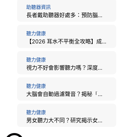
助聽器資訊
長者戴助聽器好處多：預防腦退化、9大誤區破解及家屬陪伴全手冊
聽力健康
【2026 耳水不平衡全攻略】成因、病徵、治療及改善方法
聽力健康
視力不好會影響聽力嗎？深度拆解大腦「眼耳並用」的科學秘密
聽力健康
大腦會自動過濾聲音？揭秘「聽覺注意」機制與聽力健康的深層關係
聽力健康
男女聽力大不同？研究揭示女性聽覺更靈敏！為何男性更易聽力損失？