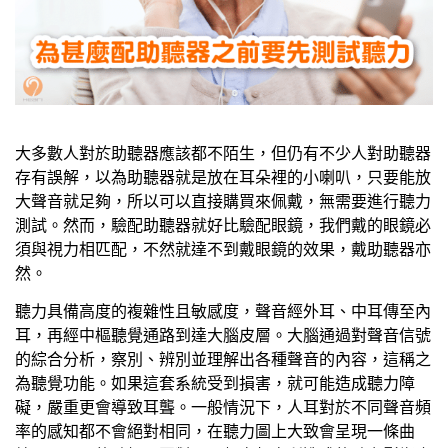
大多數人對於助聽器應該都不陌生，但仍有不少人對助聽器
存有誤解，以為助聽器就是放在耳朵裡的小喇叭，只要能放
大聲音就足夠，所以可以直接購買來佩戴，無需要進行聽力
測試。然而，驗配助聽器就好比驗配眼鏡，我們戴的眼鏡必
須與視力相匹配，不然就達不到戴眼鏡的效果，戴助聽器亦
然。
聽力具備高度的複雜性且敏感度，聲音經外耳、中耳傳至內
耳，再經中樞聽覺通路到達大腦皮層。大腦通過對聲音信號
的綜合分析，察別、辨別並理解出各種聲音的內容，這稱之
為聽覺功能。如果這套系統受到損害，就可能造成聽力障
礙，嚴重更會導致耳聾。一般情況下，人耳對於不同聲音頻
率的感知都不會絕對相同，在聽力圖上大致會呈現一條曲