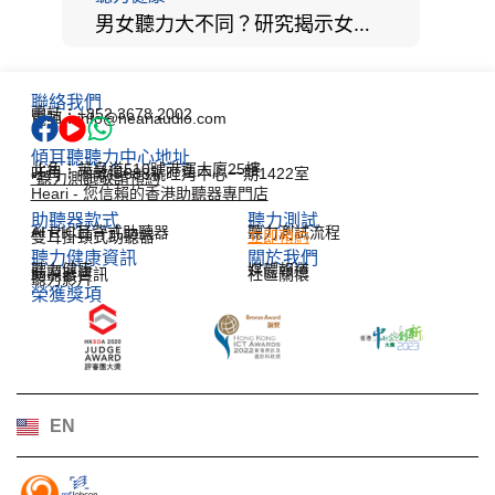
男女聽力大不同？研究揭示女性聽覺更靈敏！為何男性更易聽力損失？
聯絡我們
電話：+852 3678 2002
電郵：info@heariaudio.com
傾耳聽聽力中心地址
北角：英皇道510號港運大廈25樓
旺角：彌敦道688號旺角中心一期1422室
*聽力測試敬請預約
Heari - 您信賴的香港助聽器專門店
助聽器款式
聽力測試​
AI RIC耳背式助聽器
聽力測試流程
雙耳掛頸式助聽器
立即預約
聽力健康資訊​
關於我們
聽力健康
媒體報道
助聽器資訊
社區關懷
聽力影片
榮獲獎項
한국어
Español
Français
Deutsch