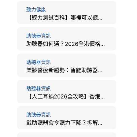
聽力健康
【聽力測試百科】哪裡可以聽力檢查？費用、標準、流程、在家聽力檢測與iPhone測試全攻略
助聽器資訊
助聽器如何選？2026全港價格比較、款式分析及老人選購全攻略
助聽器資訊
樂齡醫療新趨勢：智能助聽器結合 AI 眼底相機，如何全方位守護長者健康？
助聽器資訊
【人工耳蝸2026全攻略】香港手術費用、原理與副作用評估！
助聽器資訊
戴助聽器會令聽力下降？拆解越戴越聾迷思與聽覺剝奪真相