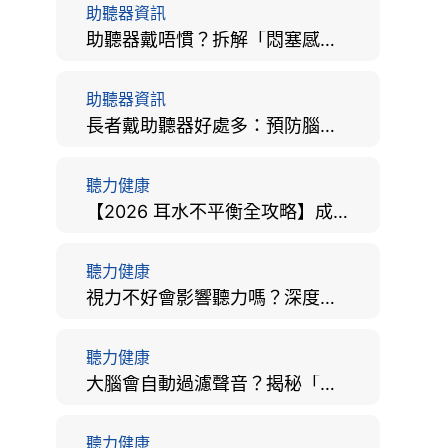
助聽器資訊
助聽器戴唔慣？拆解「悶塞感」成因、堵耳效應與 4 週適應期全攻略
助聽器資訊
長者戴助聽器好處多：預防腦退化、9大誤區破解及家屬陪伴全手冊
聽力健康
【2026 耳水不平衡全攻略】成因、病徵、治療及改善方法
聽力健康
視力不好會影響聽力嗎？深度拆解大腦「眼耳並用」的科學秘密
聽力健康
大腦會自動過濾聲音？揭秘「聽覺注意」機制與聽力健康的深層關係
聽力健康