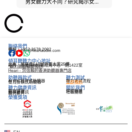
男女聽力大不同？研究揭示女性聽覺更靈敏！為何男性更易聽力損失？
聯絡我們
電話：+852 3678 2002
電郵：info@heariaudio.com
傾耳聽聽力中心地址
北角：英皇道510號港運大廈25樓
旺角：彌敦道688號旺角中心一期1422室
*聽力測試敬請預約
Heari - 您信賴的香港助聽器專門店
助聽器款式
聽力測試​
AI RIC耳背式助聽器
聽力測試流程
雙耳掛頸式助聽器
立即預約
聽力健康資訊​
關於我們
聽力健康
媒體報道
助聽器資訊
社區關懷
聽力影片
榮獲獎項
한국어
Español
Français
Deutsch