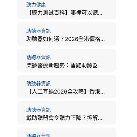
聽力健康
【聽力測試百科】哪裡可以聽力檢查？費用、標準、流程、在家聽力檢測與iPhone測試全攻略
助聽器資訊
助聽器如何選？2026全港價格比較、款式分析及老人選購全攻略
助聽器資訊
樂齡醫療新趨勢：智能助聽器結合 AI 眼底相機，如何全方位守護長者健康？
助聽器資訊
【人工耳蝸2026全攻略】香港手術費用、原理與副作用評估！
助聽器資訊
戴助聽器會令聽力下降？拆解越戴越聾迷思與聽覺剝奪真相
助聽器資訊