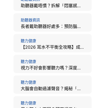
助聽器戴唔慣？拆解「悶塞感」成因、堵耳效應與 4 週適應期全攻略
助聽器資訊
長者戴助聽器好處多：預防腦退化、9大誤區破解及家屬陪伴全手冊
聽力健康
【2026 耳水不平衡全攻略】成因、病徵、治療及改善方法
聽力健康
視力不好會影響聽力嗎？深度拆解大腦「眼耳並用」的科學秘密
聽力健康
大腦會自動過濾聲音？揭秘「聽覺注意」機制與聽力健康的深層關係
聽力健康