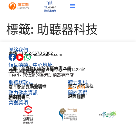
標籤:
助聽器科技
聯絡我們
電話：+852 3678 2002
電郵：info@heariaudio.com
傾耳聽聽力中心地址
北角：英皇道510號港運大廈25樓
旺角：彌敦道688號旺角中心一期1422室
*聽力測試敬請預約
Heari - 您信賴的香港助聽器專門店
助聽器款式
聽力測試​
AI RIC耳背式助聽器
聽力測試流程
雙耳掛頸式助聽器
立即預約
聽力健康資訊​
關於我們
聽力健康
媒體報道
助聽器資訊
社區關懷
聽力影片
榮獲獎項
한국어
Español
Français
Deutsch