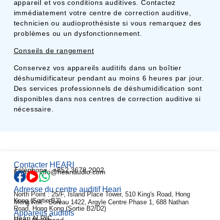
appareil et vos conditions auditives. Contactez
immédiatement votre centre de correction auditive,
technicien ou audioprothésiste si vous remarquez des
problèmes ou un dysfonctionnement.
Conseils de rangement
Conservez vos appareils auditifs dans un boîtier
déshumidificateur pendant au moins 6 heures par jour.
Des services professionnels de déshumidification sont
disponibles dans nos centres de correction auditive si
nécessaire.
Contacter HEARI
Téléphone : +852 3678 2002
E-mail : info@heariaudio.com
Adresse du centre auditif Heari
North Point : 25/F, Island Place Tower, 510 King's Road, Hong
Kong (Sortie B3)
Mong Kok : Bureau 1422, Argyle Centre Phase 1, 688 Nathan
Road, Hong Kong (Sortie B2/D2)
Appareils auditifs
Heari AI RIC