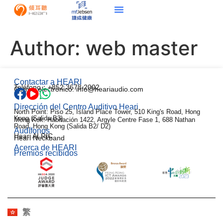
Author:
web master
Contactar a HEARI
Teléfono：+852 3678 2002
Correo electrónico: info@heariaudio.com
Dirección del Centro Auditivo Heari
North Point: Piso 25, Island Place Tower, 510 King's Road, Hong
Kong (Salida B3)
Mong Kok: Habitación 1422, Argyle Centre Fase 1, 688 Nathan
Road, Hong Kong (Salida B2/ D2)
Audífonos
Heari AI RIC
Heari Neckband
Acerca de HEARI
Premios recibidos
EN
한국어
Français
Deutsch
繁
日本語