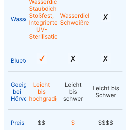
Wasserdicht,
Staubdicht,
Stoßfest,
Wasserdicht,
Wasser-/Schweißresistenz
Integrierte
Schweißresistent
UV-
Sterilisation
Bluetooth
Geeignet
Leicht
Leicht
Leicht bis
bei
bis
bis
Schwer
Hörverlust
hochgradig
schwer
Preis
$$
$
$$$$