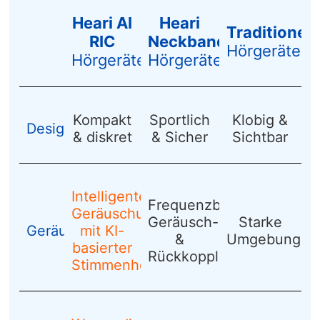
Heari AI
Heari
Traditionell
RIC
Neckband
Hörgeräte
Hörgeräte
Hörgeräte
Kompakt
Sportlich
Klobig &
Design
& diskret
& Sicher
Sichtbar
Intelligente
Frequenzbasierte
Geräuschunterdrückung
Geräusch-
Starke
Geräuschreduzierung
mit KI-
&
Umgebungsge
basierter
Rückkopplungsunterdrüc
Stimmenhervorhebung