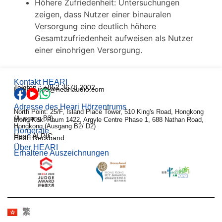
Höhere Zufriedenheit: Untersuchungen
zeigen, dass Nutzer einer binauralen
Versorgung eine deutlich höhere
Gesamtzufriedenheit aufweisen als Nutzer
einer einohrigen Versorgung.
Kontakt HEARI
Telefon：+852 3678 2002
E-Mail: info@heariaudio.com
Adresse des Heari Hörzentrums
North Point: 25/F, Island Place Tower, 510 King's Road, Hongkong
(Ausgang B3)
Mong Kok: Raum 1422, Argyle Centre Phase 1, 688 Nathan Road,
Hongkong (Ausgang B2/ D2)
Hörgeräte
Heari AI RIC
Heari Neckband
Über HEARI
Erhaltene Auszeichnungen
EN
한국어
Español
Français
繁
日本語